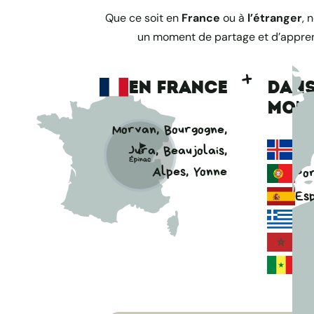
Que ce soit en
France
ou à
l’étranger
, 
un moment de partage et d’appren
EN FRANCE
DANS
MON
Morvan, Bourgogne,
Isl
Jura, Beaujolais,
Alpes, Yonne
Po
Es
Gr
Ma
Sé