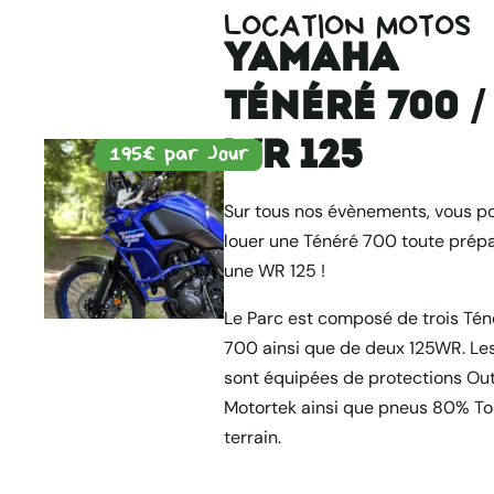
ISLANDE,
MAROC, VERS
LOCATION MOTOS
L’EXPÉDITION
LE SABLE DU
Yamaha
LUNAIRE
SAHARA
Ténéré 700 /
WR 125
195€ par Jour
Sur tous nos évènements, vous p
louer une Ténéré 700 toute prép
une WR 125 !
Le Parc est composé de trois Tén
700 ainsi que de deux 125WR. Le
sont équipées de protections Ou
Motortek ainsi que pneus 80% To
terrain.