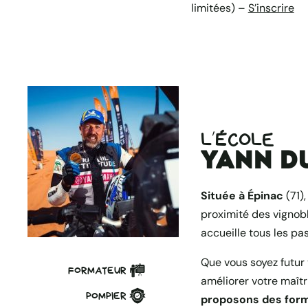
limitées) –
S’inscrire
L’ÉCOLE
Yann D
Située à Épinac
(71)
proximité des vignob
accueille tous les pa
Que vous soyez futur
FORMATEUR
améliorer votre maîtr
POMPIER
proposons des form