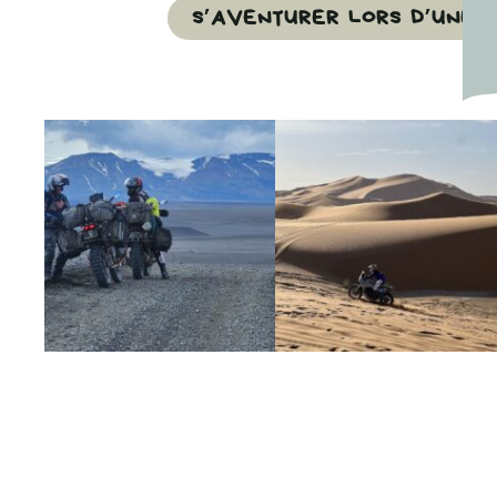
S’AVENTURER LORS D’UNE 
9j
2000€
GRÈCE
2j
350€
ANTIQUE ET
MORVAN
PÉLOPONNÈSE
16j
3900€
11j
2490€