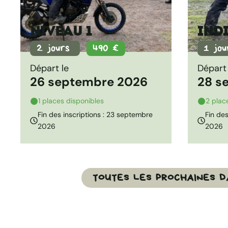
Niveau 1
Ind
2 jours
490 €
1 jo
Départ le
Départ 
26 septembre 2026
28 s
1 places disponibles
2 plac
Fin des inscriptions : 23 septembre
Fin des
2026
2026
TOUTES LES PROCHAINES D