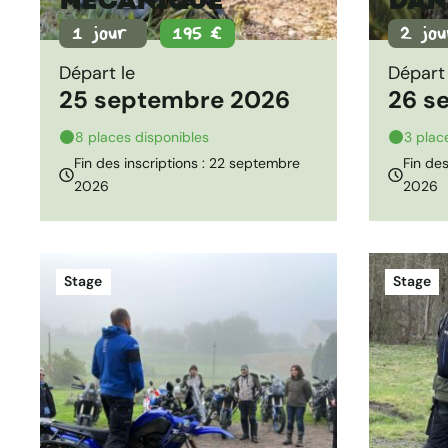
Mécanique
dan
1 jour
195 €
2 jo
Départ le
Départ 
25 septembre 2026
26 s
8 places disponibles
3 plac
Fin des inscriptions : 22 septembre
Fin des
2026
2026
RÉSERVER
RÉSERVE
Stage
Stage