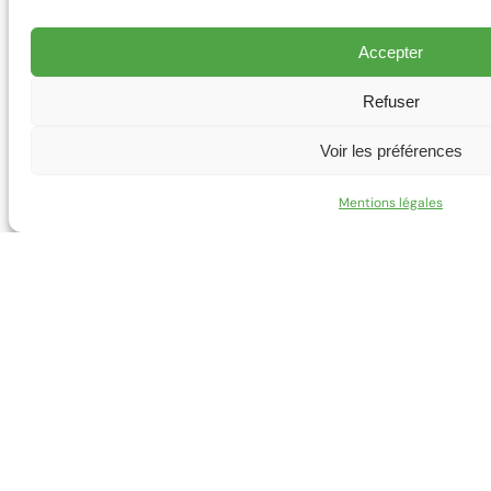
Accepter
Refuser
Voir les préférences
06 18 34 47 78
Mentions légales
yanntrailattitude@gmail.c
12 place Charles de Gaull
Epinac 71360