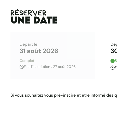
RÉSERVER
une date
Départ le
Dép
31 août 2026
3
Complet
8
Fin d’inscription : 27 août 2026
F
Si vous souhaitez vous pré-inscire et être informé dès 