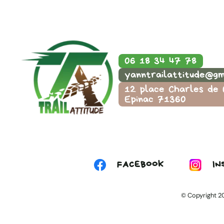
06 18 34 47 78
yanntrailattitude@gm
12 place Charles de 
Epinac 71360
FACEBOOK
IN
© Copyright 2