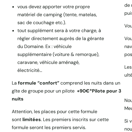
de 
vous devez apporter votre propre
pui
matériel de camping (tente, matelas,
sac de couchage etc.).
Vou
tout supplément sera à votre charge, à
régler directement auprès de la gérante
Vou
du Domaine. Ex : véhicule
nav
supplémentaire (voiture & remorque),
pos
caravane, véhicule aménagé,
Les
électricité…
ult
La
formule “confort”
comprend les nuits dans un
gîte de groupe pour un pilote
+90€*Pilote pour 3
nuits
Nou
Meu
Attention, les places pour cette formule
sont
limitées
. Les premiers inscrits sur cette
Si 
formule seront les premiers servis.
nou