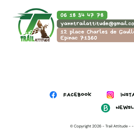
06 18 34 47 78
yanntrailattitude@gmail.c
12 place Charles de Gaull
Epinac 71360
FACEBOOK
INST
NEWSL
© Copyright 2026 -
Trail Attitude
- 