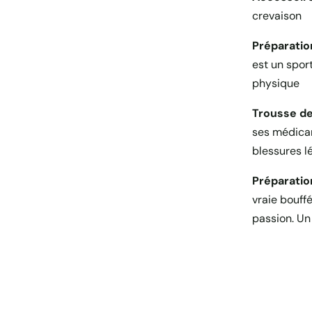
crevaison
Préparatio
est un spor
physique
Trousse de
ses médicam
blessures l
Préparatio
vraie bouffé
passion. U