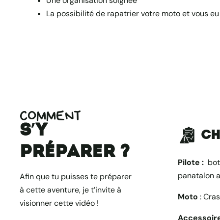
Une organisation soignée
La possibilité de rapatrier votre moto et vous 
COMMENT
s’y
Ch
préparer ?
Pilote :
bott
panatalon a
Afin que tu puisses te préparer
à cette aventure, je t’invite à
Moto
: Cras
visionner cette vidéo !
Accessoir