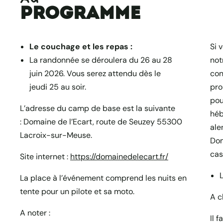
programme
Le couchage et les repas :
Si 
La randonnée se déroulera du 26 au 28
not
juin 2026. Vous serez attendu dès le
con
jeudi 25 au soir.
pro
pou
L’adresse du camp de base est la suivante
héb
: Domaine de l’Ecart, route de Seuzey 55300
ale
Lacroix-sur-Meuse.
Dom
cas
Site internet :
https://domainedelecart.fr/
La place à l’événement comprend les nuits en
tente pour un pilote et sa moto.
A c
A noter :
Il 