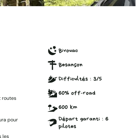
Bivouac
Besançon
Difficultés :
3/5
60% off-road
 routes
600 km
Départ garanti : 6
ura pour
pilotes
 les