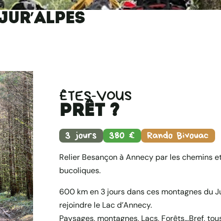
JUR’ALPES
ÊTES-VOUS
prêt ?
3 jours
380 €
Rando Bivouac
Relier Besançon à Annecy par les chemins et
bucoliques.
600 km en 3 jours dans ces montagnes du J
rejoindre le Lac d’Annecy.
Paysages, montagnes, Lacs, Forêts…Bref, tous