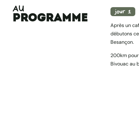
AU
jour 1
programme
Après un caf
débutons ce
Besançon.
200km pour c
Bivouac au b