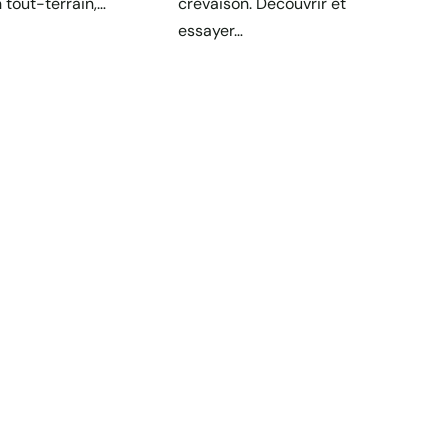
 tout-terrain,…
crevaison. Découvrir et
essayer…