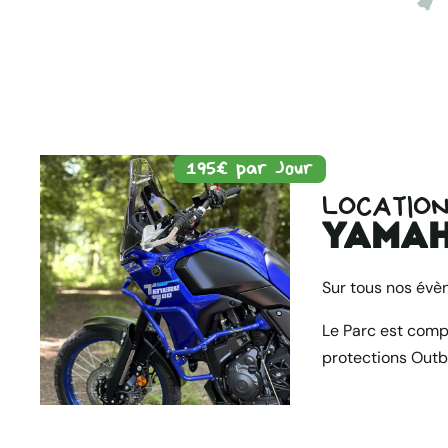
195€ par Jour
LOCATIO
Yamaha
Sur tous nos évè
Le Parc est comp
protections Outb