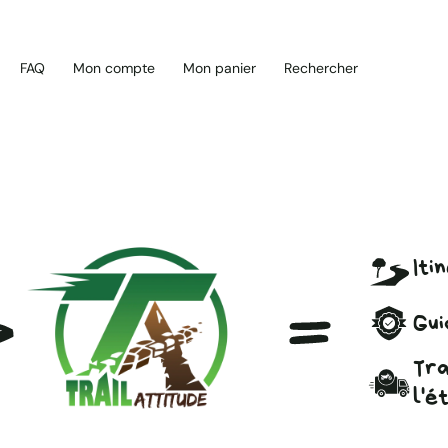
FAQ
Mon compte
Mon panier
Rechercher
RANDOS
INFOS
BOUTIQUE
RÉSERV
Iti
Gui
Tra
l'é