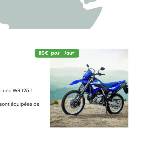
85€ par Jour
u une WR 125 !
 sont équipées de