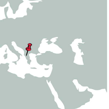
ent
DE