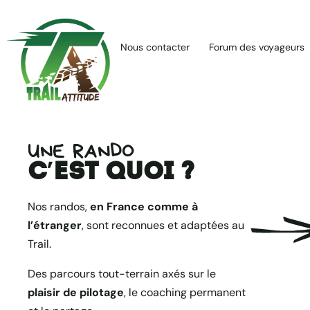
École
Skip
de
to
Pilotage
Nous contacter
Forum des voyageurs
content
Moto
Trail Attitude
ACCUEIL
STAGES
Trail
:
Stages
École
et
de
UNE RANDO
Randos
Pilotage
c’est quoi ?
Moto
Trail
Nos randos,
en France comme à
:
l’étranger
, sont reconnues et adaptées au
Stages
Trail.
et
Des parcours tout-terrain axés sur le
Randos
plaisir de pilotage
, le coaching permanent