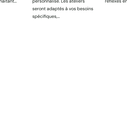
haitant…
personnalisé. Les ateliers
réflexes en
seront adaptés à vos besoins
spécifiques,…