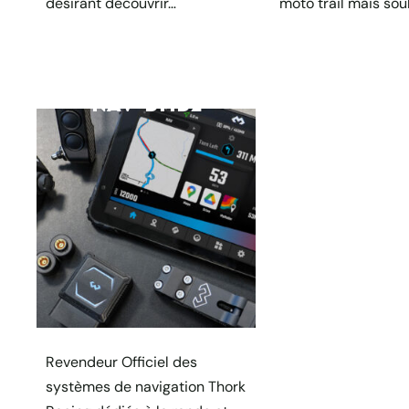
désirant découvrir…
moto trail mais sou
NAV’ DMD2
Revendeur Officiel des
systèmes de navigation Thork