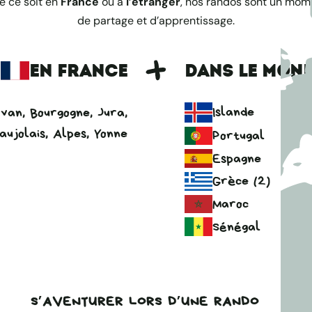
e ce soit en
France
ou à
l’étranger
, nos randos sont un mom
de partage et d’apprentissage.
EN FRANCE
DANS LE MON
Islande
van, Bourgogne, Jura,
aujolais, Alpes, Yonne
Portugal
Espagne
Grèce (2)
Maroc
Sénégal
S’AVENTURER LORS D’UNE RANDO