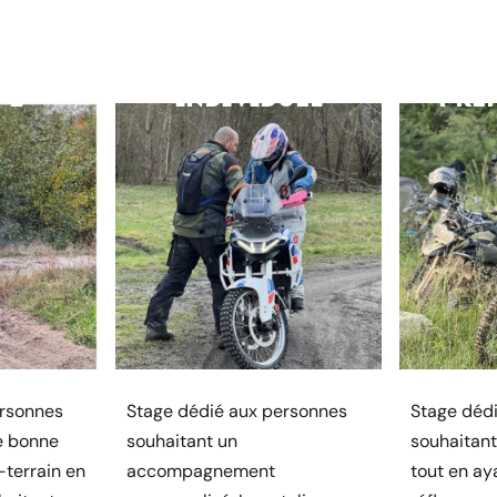
 2
INDIVIDUEL
PRÉ
ersonnes
Stage dédié aux personnes
Stage déd
e bonne
souhaitant un
souhaitant
-terrain en
accompagnement
tout en ay