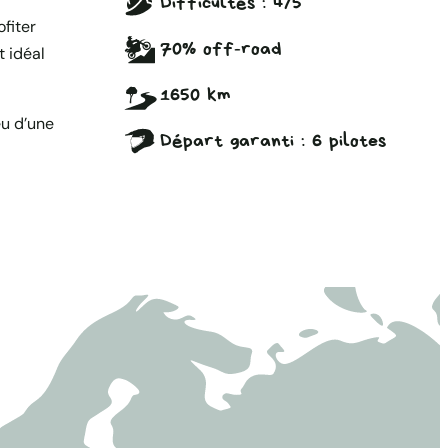
Difficultés :
4/5
fiter
70% off-road
t idéal
1650 km
eu d’une
Départ garanti : 6 pilotes