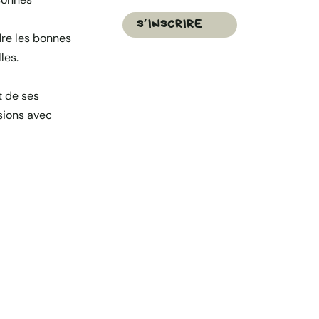
S’INSCRIRE
dre les bonnes
les.
 de ses
sions avec