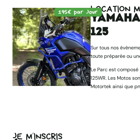
LOCATION 
195€ par Jour
Yamaha 
125
Sur tous nos évèneme
toute préparée ou un
Le Parc est composé 
125WR. Les Motos son
Motortek ainsi que p
JE M’INSCRIS