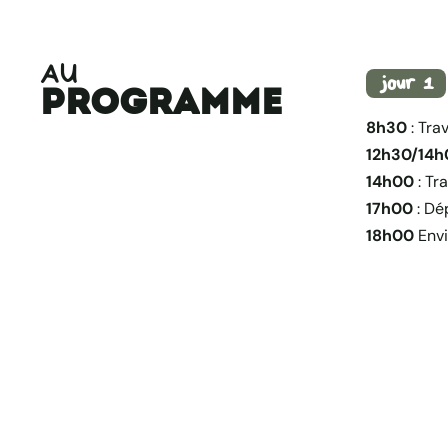
AU
jou
r
1
programme
8h30
: Tra
12h30/14
14h00
: Tra
17h00
: Dé
18h00
Envi