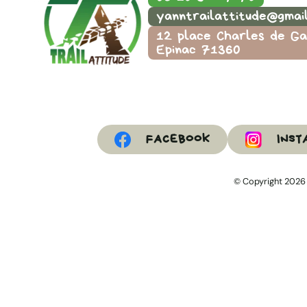
yanntrailattitude@gmai
12 place Charles de Ga
Epinac 71360
FACEBOOK
INST
© Copyright 2026